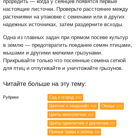
проредить — когда у сеянцев появятся первые
настоящие листочки. Проверьте расстояние между
растениями на упаковке с семенами или в других
надежных источниках, затем раздерните всходы.
Одна из главных задач при прямом посеве культур
в землю — предотвратить поедание семян птицами,
мышами и другими мелкими грызунами.
Прикрывайте только что посеянные семена сеткой
для птиц и отпугивайте и уничтожайте грызунов.
Читайте больше на эту тему:
Рубрики
Сад и огород
3506
Цветник и ландшафт
Овощи
2631
1275
Цветы многолетние
1052
Цветы однолетние и двулетние
578
Пряные травы и зелень
339