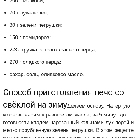
200 г моркови;
70 г лука-порея;
30 г зелени петрушки;
150 г помидоров;
2-3 стручка острого красного перца;
270 г сладкого перца;
сахар, соль, оливковое масло.
Способ приготовления лечо со
свёклой на зиму
Делаем основу. Натёртую
морковь жарим в разогретом масле, за 5 минут до
готовности кладём нарезанный кольцами лук-порей и
мелко порубленную зелень петрушки. В этом рецепте
мне нравится именно лук-порей, так как он, в отличие