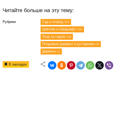
Читайте больше на эту тему:
Рубрики
Сад и огород
3504
Цветник и ландшафт
2630
Уход за садом
1169
Плодовые деревья и кустарники
694
Деревья
211
В закладки