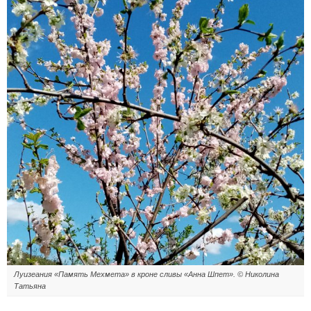
Луизеания «Память Мехмета» в кроне сливы «Анна Шпет». © Николина
Татьяна