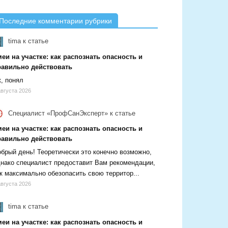
Последние комментарии рубрики
tima
к статье
еи на участке: как распознать опасность и
равильно действовать
, понял
августа 2026
Специалист «ПрофСанЭксперт»
к статье
еи на участке: как распознать опасность и
равильно действовать
брый день! Теоретически это конечно возможно,
нако специалист предоставит Вам рекомендации,
к максимально обезопасить свою территор...
августа 2026
tima
к статье
еи на участке: как распознать опасность и