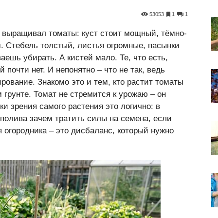
53053
1
1
з выращивал томаты: куст стоит мощный, тёмно-
. Стебель толстый, листья огромные, пасынки
ваешь убирать. А кистей мало. Те, что есть,
 почти нет. И непонятно – что не так, ведь
ирование. Знакомо это и тем, кто растит томаты
м грунте. Томат не стремится к урожаю – он
ки зрения самого растения это логично: в
 полива зачем тратить силы на семена, если
я огородника – это дисбаланс, который нужно