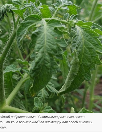
 лёгкой ребристостью. У нормально развивающегося
го – он явно избыточный по диаметру для своей высоты.
ой».