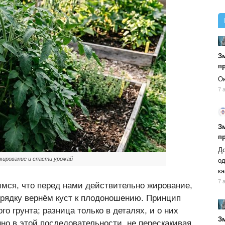
Зм
п
Ок
7 
Зм
п
До
жирование и спасти урожай
од
ка
7 
имся, что перед нами действительно жирование,
орядку вернём куст к плодоношению. Принцип
го грунта; разница только в деталях, и о них
Зм
но в этой последовательности, не перескакивая