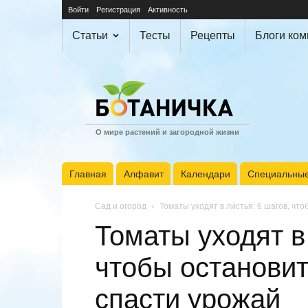
Войти
Регистрация
Активность
Статьи
Тесты
Рецепты
Блоги ко
О мире растений и загородной жизни
Главная
Алфавит
Календари
Специальные
Сад и огород
Томаты уходят в листья: 6 шагов, чт
Томаты уходят в 
чтобы остановит
спасти урожай