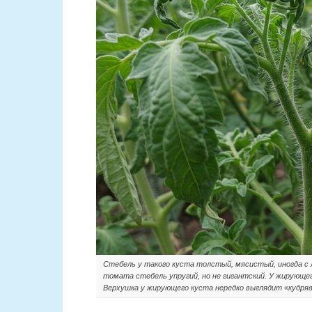
Стебель у такого куста толстый, мясистый, иногда с
томата стебель упругий, но не гигантский. У жирующе
Верхушка у жирующего куста нередко выглядит «кудряв