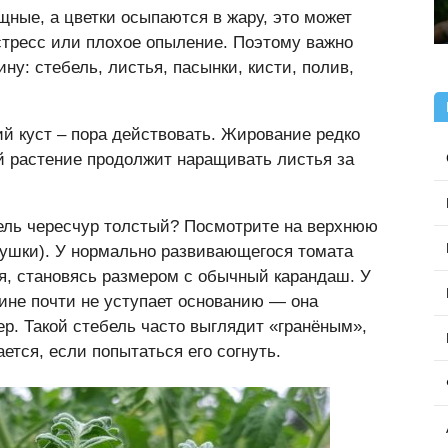
ные, а цветки осыпаются в жару, это может
стресс или плохое опыление. Поэтому важно
ину: стебель, листья, пасынки, кисти, полив,
й куст – пора действовать. Жирование редко
й растение продолжит наращивать листья за
бель чересчур толстый? Посмотрите на верхнюю
кушки). У нормально развивающегося томата
ся, становясь размером с обычный карандаш. У
не почти не уступает основанию — она
р. Такой стебель часто выглядит «гранёным»,
ется, если попытаться его согнуть.