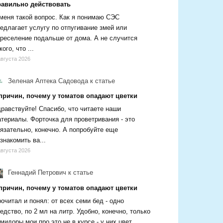
равильно действовать
меня такой вопрос. Как я понимаю СЭС
едлагает услугу по отпугивание змей или
реселение подальше от дома. А не случится
кого, что ...
августа 2026
Зеленая Аптека Садовода
к статье
 причин, почему у томатов опадают цветки
равствуйте! Спасибо, что читаете наши
териалы. Форточка для проветривания - это
язательно, конечно. А попробуйте еще
знакомить ва...
августа 2026
Геннадий Петрович
к статье
 причин, почему у томатов опадают цветки
очитал и понял: от всех семи бед - одно
едство, по 2 мл на литр. Удобно, конечно, только
мидоры мои про это не в курсе - у них цвет...