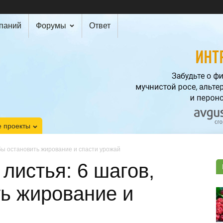
мпаний
Форумы
Ответ
 проекты
обы остановить жирование и спасти урожай
листья: 6 шагов,
ь жирование и