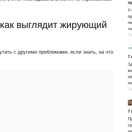
п
У 
пр
: как выглядит жирующий
пе
та
7 
тать с другими проблемами, если знать, на что
7
Зд
ма
об
по
7 
7
Пр
ср
по