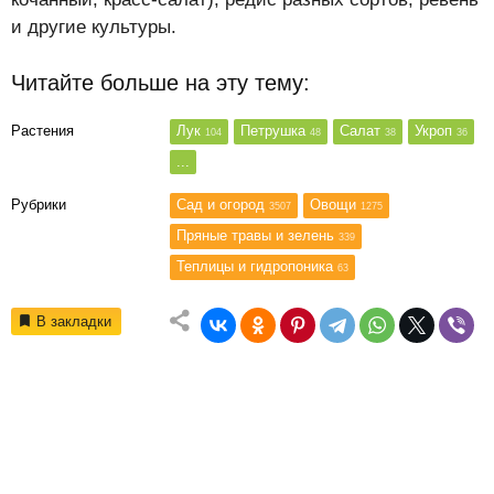
и другие культуры.
Читайте больше на эту тему:
Растения
Лук
Петрушка
Салат
Укроп
104
48
38
36
...
Рубрики
Сад и огород
Овощи
3507
1275
Пряные травы и зелень
339
Теплицы и гидропоника
63
В закладки