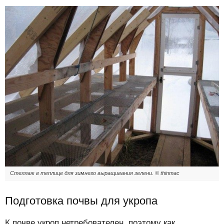
Стеллаж в теплице для зимнего выращивания зелени. © thinmac
Подготовка почвы для укропа
К почве укроп нетребователен, поэтому как