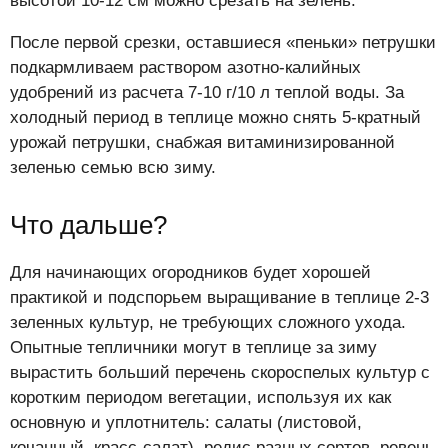
высотой 10-12 см можно срезать на зелень.
После первой срезки, оставшиеся «пеньки» петрушки
подкармливаем раствором азотно-калийных
удобрений из расчета 7-10 г/10 л теплой воды. За
холодный период в теплице можно снять 5-кратный
урожай петрушки, снабжая витаминизированной
зеленью семью всю зиму.
Что дальше?
Для начинающих огородников будет хорошей
практикой и подспорьем выращивание в теплице 2-3
зеленных культур, не требующих сложного ухода.
Опытные тепличники могут в теплице за зиму
вырастить больший перечень скороспелых культур с
коротким периодом вегетации, используя их как
основную и уплотнитель: салаты (листовой,
кочанный, красс-салат), редис разных сортов, ревень