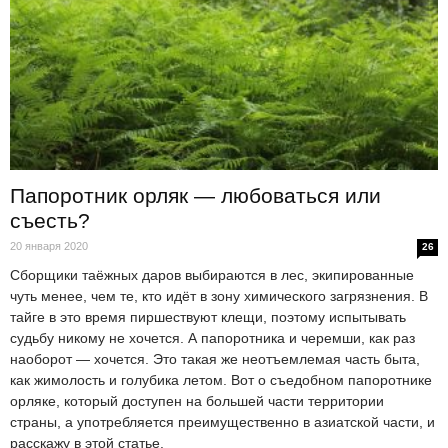
Папоротник орляк — любоваться или
съесть?
20 января 2020
26
Сборщики таёжных даров выбираются в лес, экипированные
чуть менее, чем те, кто идёт в зону химического загрязнения. В
тайге в это время пиршествуют клещи, поэтому испытывать
судьбу никому не хочется. А папоротника и черемши, как раз
наоборот — хочется. Это такая же неотъемлемая часть быта,
как жимолость и голубика летом. Вот о съедобном папоротнике
орляке, который доступен на большей части территории
страны, а употребляется преимущественно в азиатской части, и
расскажу в этой статье.