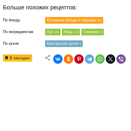
Больше похожих рецептов:
По блюду
Основные блюда и гарниры
588
По ингредиентам
Лук
Яйца
Свинина
366
134
55
По кухне
Британская кухня
5
В закладки