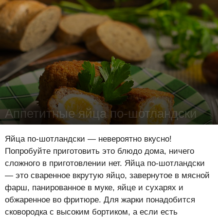
Аппетитные яйца по-шотландски
Лена Цынкевич
-
3 июня 2019
16689
0
0
Яйца по-шотландски — невероятно вкусно!
Попробуйте приготовить это блюдо дома, ничего
сложного в приготовлении нет. Яйца по-шотландски
— это сваренное вкрутую яйцо, завернутое в мясной
фарш, панированное в муке, яйце и сухарях и
обжаренное во фритюре. Для жарки понадобится
сковородка с высоким бортиком, а если есть