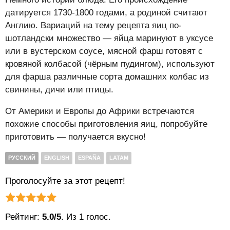
датируется 1730-1800 годами, а родиной считают
Англию. Вариаций на тему рецепта яиц по-
шотландски множество — яйца маринуют в уксусе
или в вустерском соусе, мясной фарш готовят с
кровяной колбасой (чёрным пудингом), используют
для фарша различные сорта домашних колбас из
свинины, дичи или птицы.
От Америки и Европы до Африки встречаются
похожие способы приготовления яиц, попробуйте
приготовить — получается вкусно!
РУССКИЙ
ENGLISH
ESPAÑA
LATAM
Проголосуйте за этот рецепт!
Рейтинг статьи:
Поставить оценку
Рейтинг:
5.0/5
. Из 1 голос.