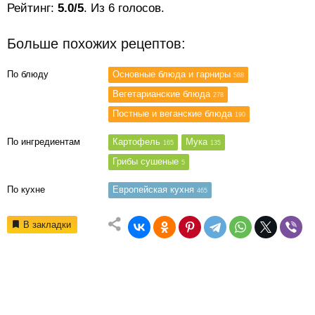
Рейтинг:
5.0/5
. Из 6 голосов.
Больше похожих рецептов:
По блюду
Основные блюда и гарниры
588
Вегетарианские блюда
278
Постные и веганские блюда
190
По ингредиентам
Картофель
Мука
165
135
Грибы сушеные
5
По кухне
Европейская кухня
465
В закладки