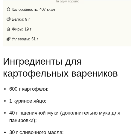
На одну порцию
Калорийность:
407 ккал
Белки:
9 г
Жиры:
19 г
Углеводы:
51 г
Ингредиенты для
картофельных вареников
600 г картофеля;
1 куриное яйцо;
40 г пшеничной муки (дополнительно мука для
панировки);
30 г сливочного масла;