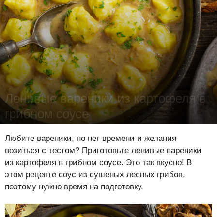
Ленивые вареники из картофеля в
грибном соусе
Лена Цынкевич
-
7 февраля 2025
15506
0
0
Любите вареники, но нет времени и желания
возиться с тестом? Приготовьте ленивые вареники
из картофеля в грибном соусе. Это так вкусно! В
этом рецепте соус из сушеных лесных грибов,
поэтому нужно время на подготовку.