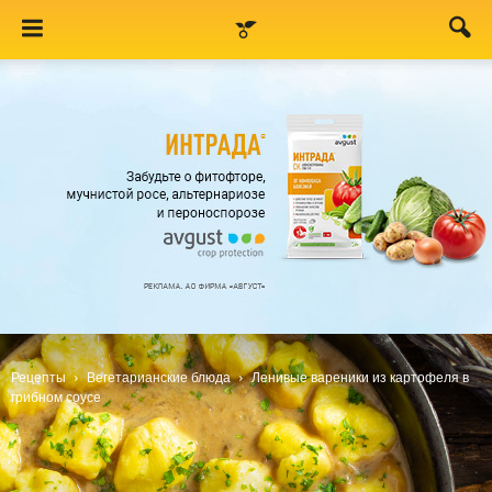
Рецепты
Вегетарианские блюда
Ленивые вареники из картофеля в
грибном соусе