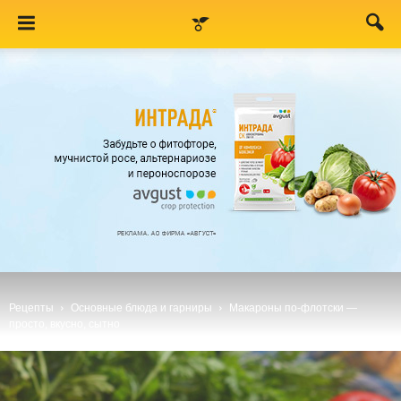
Рецепты
Основные блюда и гарниры
Макароны по-флотски —
просто, вкусно, сытно