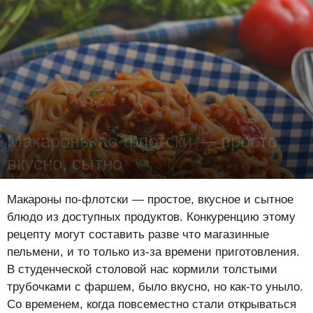
Макароны по-флотски — просто,
вкусно, сытно
Лена Цынкевич
-
22 августа 2018
17311
0
2
Макароны по-флотски — простое, вкусное и сытное
блюдо из доступных продуктов. Конкуренцию этому
рецепту могут составить разве что магазинные
пельмени, и то только из-за времени приготовления.
В студенческой столовой нас кормили толстыми
трубочками с фаршем, было вкусно, но как-то уныло.
Со временем, когда повсеместно стали открываться