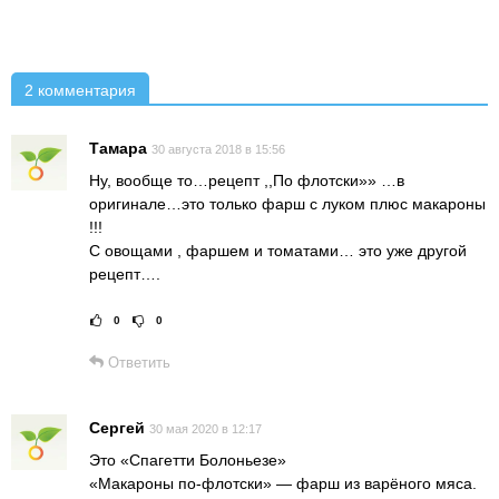
2 комментария
Тамара
30 августа 2018 в 15:56
Ну, вообще то…рецепт ,,По флотски»» …в
оригинале…это только фарш с луком плюс макароны
!!!
С овощами , фаршем и томатами… это уже другой
рецепт….
0
0
Рейтинг статьи:
Поставить оце
Ответить
Сергей
30 мая 2020 в 12:17
Это «Спагетти Болоньезе»
«Макароны по-флотски» — фарш из варёного мяса.