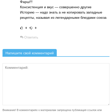
Фарш!!!
Консистенция и вкус — совершенно другие
Историю — надо знать а не копировать западные
рецепты, называя из легендарными блюдами союза
0
0
Рейтинг статьи:
Поставить оце
Ответить
Напишите свой комментарий
Внимание! В комментариях к материалам запрещена публикация ссылок или