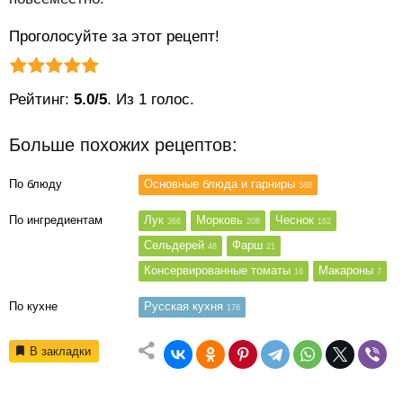
Проголосуйте за этот рецепт!
Рейтинг статьи:
Поставить оценку
Рейтинг:
5.0/5
. Из 1 голос.
Больше похожих рецептов:
По блюду
Основные блюда и гарниры
588
По ингредиентам
Лук
Морковь
Чеснок
366
208
162
Сельдерей
Фарш
48
21
Консервированные томаты
Макароны
16
7
По кухне
Русская кухня
176
В закладки