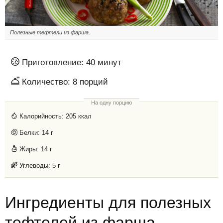
Полезные тефтели из фарша.
Приготовление:
40 минут
Количество:
8
порций
На одну порцию
Калорийность:
205 ккал
Белки:
14 г
Жиры:
14 г
Углеводы:
5 г
Ингредиенты для полезных
тефтелей из фарша