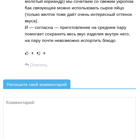
молотый кориандр) мы сочетаем со свежим укропом.
Как связующее можно использовать сырое яйцо
(только желток тоже даёт очень интересный оттенок
вкуса).
И — согласна — приготовление на среднем пару
помогает сохранить весь вкус изделия внутри него,
на пару почти невозможно испортить блюдо.
0
0
Рейтинг статьи:
Поставить оце
Ответить
Напишите свой комментарий