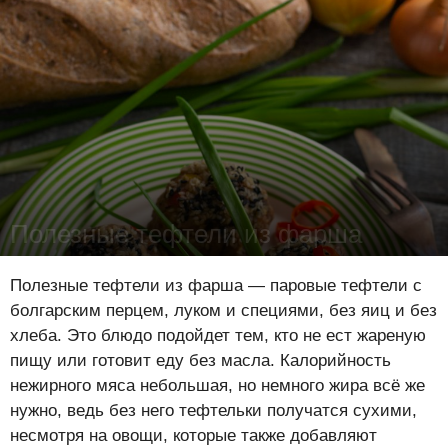
Полезные тефтели из фарша
Лена Цынкевич
-
16 декабря 2018
17912
0
1
Полезные тефтели из фарша — паровые тефтели с
болгарским перцем, луком и специями, без яиц и без
хлеба. Это блюдо подойдет тем, кто не ест жареную
пищу или готовит еду без масла. Калорийность
нежирного мяса небольшая, но немного жира всё же
нужно, ведь без него тефтельки получатся сухими,
несмотря на овощи, которые также добавляют