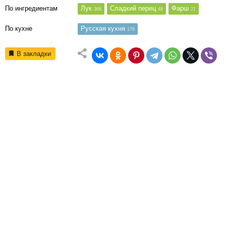
По ингредиентам
Лук
Сладкий перец
Фарш
366
48
21
По кухне
Русская кухня
176
В закладки