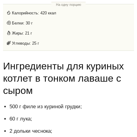
На одну порцию
Калорийность:
420 ккал
Белки:
30 г
Жиры:
21 г
Углеводы:
25 г
Ингредиенты для куриных
котлет в тонком лаваше с
сыром
500 г филе из куриной грудки;
60 г лука;
2 дольки чеснока;