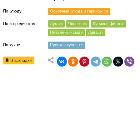
По блюду
Основные блюда и гарниры
588
По ингредиентам
Лук
Чеснок
Куриное филе
366
162
89
Плавленый сыр
Лаваш
8
5
По кухне
Русская кухня
176
В закладки