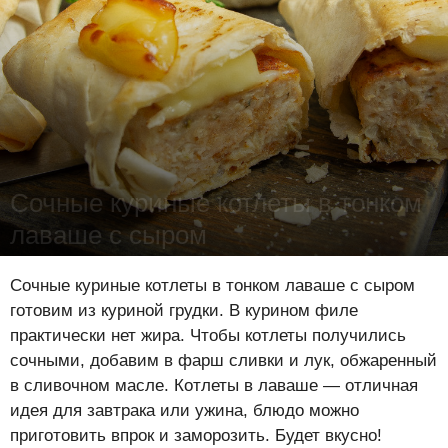
Сочные куриные котлеты в тонком
лаваше с сыром
Лена Цынкевич
-
17 января 2022
17049
3
0
Сочные куриные котлеты в тонком лаваше с сыром
готовим из куриной грудки. В курином филе
практически нет жира. Чтобы котлеты получились
сочными, добавим в фарш сливки и лук, обжаренный
в сливочном масле. Котлеты в лаваше — отличная
идея для завтрака или ужина, блюдо можно
приготовить впрок и заморозить. Будет вкусно!