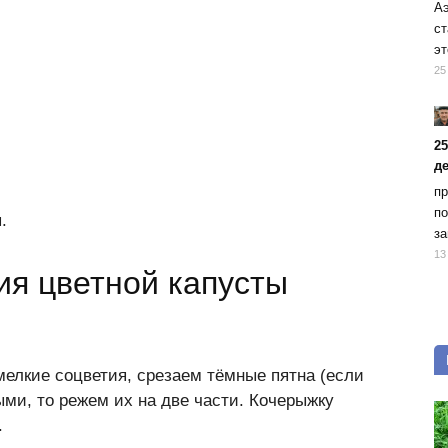
Аэ
ст
эт
25
2
д
пр
по
.
за
13
ия цветной капусты
мелкие соцветия, срезаем тёмные пятна (если
ыми, то режем их на две части. Кочерыжку
.