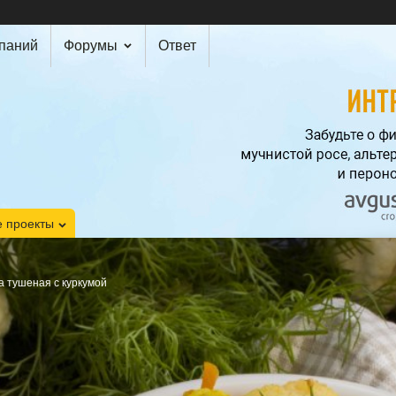
мпаний
Форумы
Ответ
 проекты
а тушеная с куркумой