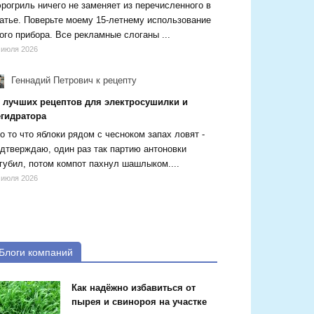
рогриль ничего не заменяет из перечисленного в
атье. Поверьте моему 15-летнему использование
ого прибора. Все рекламные слоганы ...
 июля 2026
Геннадий Петрович
к рецепту
5 лучших рецептов для электросушилки и
егидратора
о то что яблоки рядом с чесноком запах ловят -
дтверждаю, один раз так партию антоновки
губил, потом компот пахнул шашлыком....
 июля 2026
Блоги компаний
Как надёжно избавиться от
пырея и свинороя на участке