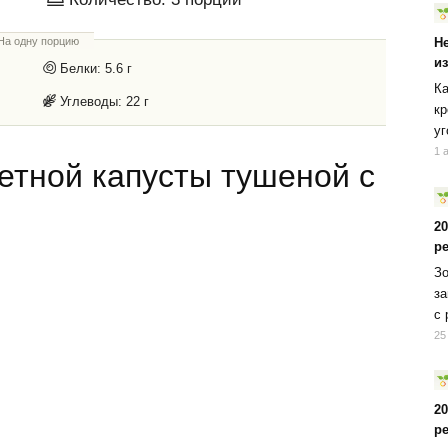
На одну порцию
Н
и
Белки:
5.6 г
Ка
Углеводы:
22 г
кр
уг
1 
етной капусты тушеной с
2
р
Зо
за
с 
25
2
р