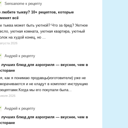
Sensanome
к рецепту
е любите тыкву? 10+ рецептов, которые
зменят всё
к тыква может быть уютной? Что за бред? Уютное
есло, уютная комната, уютная квартира, уютный
олок на худой конец, но ...
августа 2026
Андрей
к рецепту
0 лучших блюд для аэрогриля — вкуснее, чем в
есторане
я, как я понимаю продавцы(изготовители) уже не
морачиваются и не кладут в комплект инструкцию
рецептами.Когда мы его покупали была...
 июля 2026
Андрей
к рецепту
0 лучших блюд для аэрогриля — вкуснее, чем в
есторане