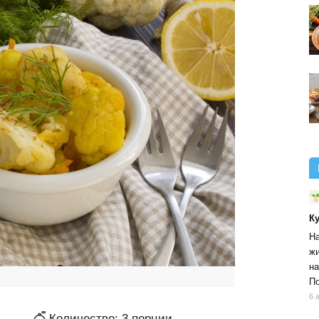
К
На
жи
на
По
6 
Количество:
3
порции