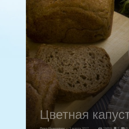
Цветная капус
Лена Цынкевич
-
1 марта 2017
19859
2
0