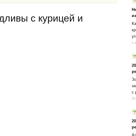
Н
дливы с курицей и
и
Ка
кр
уг
1 
2
р
Зо
за
с 
25
2
р
Аэ