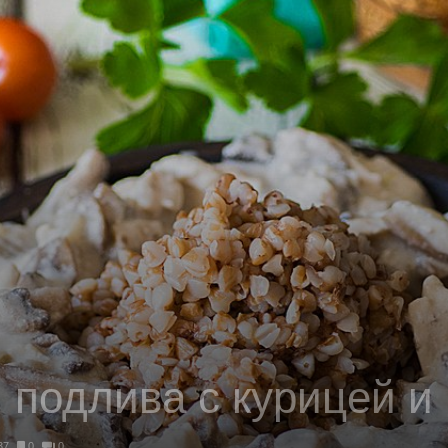
 подлива с курицей и
37
0
0