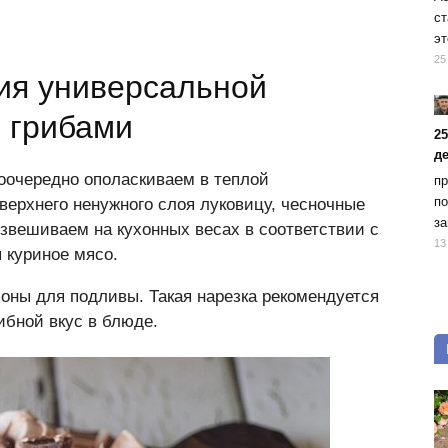
ст
эт
25
ия универсальной
и грибами
2
д
оочередно ополаскиваем в теплой
пр
по
верхнего ненужного слоя луковицу, чесночные
за
взвешиваем на кухонных весах в соответствии с
13
 куриное мясо.
ны для подливы. Такая нарезка рекомендуется
ибной вкус в блюде.