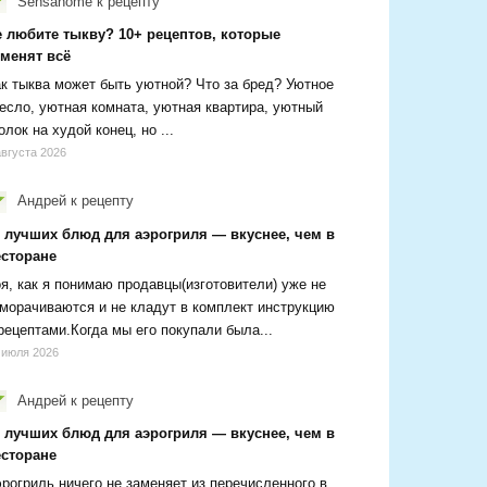
Sensanome
к рецепту
е любите тыкву? 10+ рецептов, которые
зменят всё
к тыква может быть уютной? Что за бред? Уютное
есло, уютная комната, уютная квартира, уютный
олок на худой конец, но ...
августа 2026
Андрей
к рецепту
0 лучших блюд для аэрогриля — вкуснее, чем в
есторане
я, как я понимаю продавцы(изготовители) уже не
морачиваются и не кладут в комплект инструкцию
рецептами.Когда мы его покупали была...
 июля 2026
Андрей
к рецепту
0 лучших блюд для аэрогриля — вкуснее, чем в
есторане
рогриль ничего не заменяет из перечисленного в