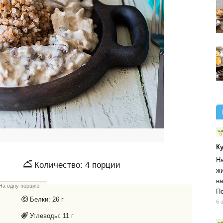
К
На
Количество:
4
порции
жи
на
На одну порцию
По
Белки:
26 г
6 
Углеводы:
11 г