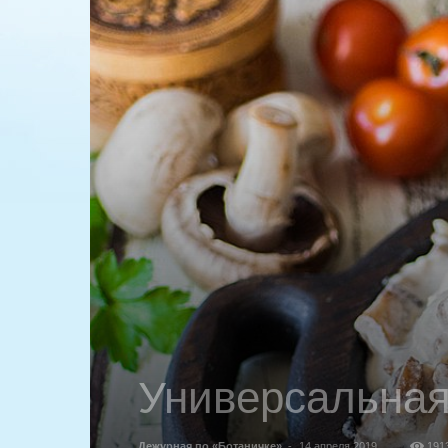
Универсальная
Дежурная по «Ботаничке»
-
14 апреля 2019
191