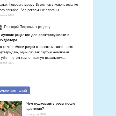
атье. Поверьте моему 15-летнему использование
ого прибора. Все рекламные слоганы ...
 июля 2026
Геннадий Петрович
к рецепту
5 лучших рецептов для электросушилки и
егидратора
о то что яблоки рядом с чесноком запах ловят -
дтверждаю, один раз так партию антоновки
губил, потом компот пахнул шашлыком....
 июля 2026
Блоги компаний
Чем подкормить розы после
цветения?
5 августа 2026