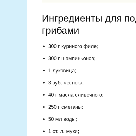
Ингредиенты для по
грибами
300 г куриного филе;
300 г шампиньонов;
1 луковица;
3 зуб. чеснока;
40 г масла сливочного;
250 г сметаны;
50 мл воды;
1 ст. л. муки;