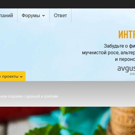
мпаний
Форумы
Ответ
 проекты
ная подлива с курицей и грибами