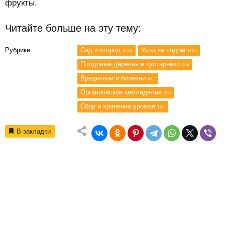
фрукты.
Читайте больше на эту тему:
Рубрики
Сад и огород
Уход за садом
3504
1169
Плодовые деревья и кустарники
694
Вредители и болезни
477
Органическое земледелие
362
Сбор и хранение урожая
104
В закладки