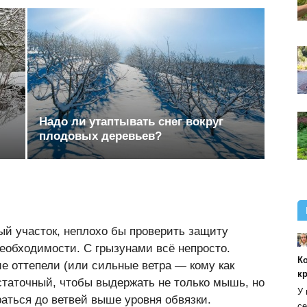
Надо ли утаптывать снег вокруг
плодовых деревьев?
ый участок, неплохо бы проверить защиту
необходимости. С грызунами всё непросто.
К
е оттепели (или сильные ветра — кому как
к
статочный, чтобы выдержать не только мышь, но
У 
раться до ветвей выше уровня обвязки.
се