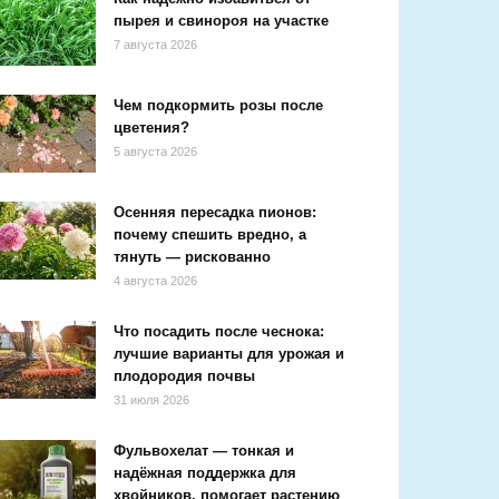
пырея и свинороя на участке
7 августа 2026
Чем подкормить розы после
цветения?
5 августа 2026
Осенняя пересадка пионов:
почему спешить вредно, а
тянуть — рискованно
4 августа 2026
Что посадить после чеснока:
лучшие варианты для урожая и
плодородия почвы
31 июля 2026
Фульвохелат — тонкая и
надёжная поддержка для
хвойников, помогает растению