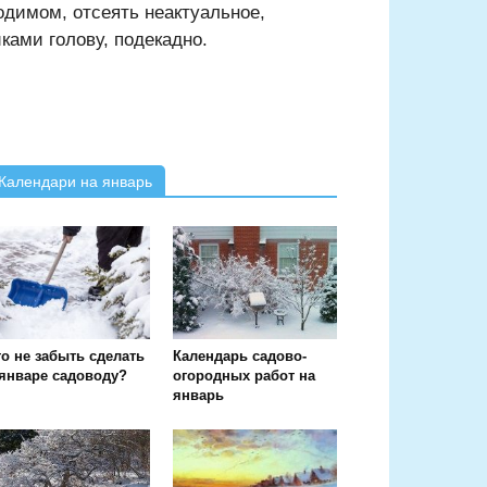
одимом, отсеять неактуальное,
ками голову, подекадно.
Календари на январь
о не забыть сделать
Календарь садово-
 январе садоводу?
огородных работ на
январь