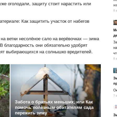
уже оголодали, защиту стоит нарастить или
хо
8 
атериале: Как защитить участок от набегов
М
д
 на ветки несолёное сало на верёвочках — зима
За
 В благодарность они обязательно удобрят
на
овят выбирающихся на солнышко вредителей.
чт
8 
Зм
п
Ок
7 
Забота о братьях меньших, или Как
помочь полезным обитателям сада
пережить зиму
Зм