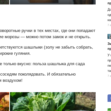
п
До
од
ка
7 
воротные ручки в тех местах, где они попадают
ие морозы — можно потом замок и не открыть.
Зм
етствуются шашлыки (золу не забыть собрать,
п
ирокие гуляния.
У 
пр
е только вкусно: польза шашлыка для сада
пе
та
соседям поколядовать. И обязательно
7 
 воздухом!