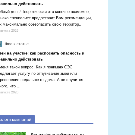
равильно действовать
брый день! Теоретически это конечно возможно,
нако специалист предоставит Вам рекомендации,
к максимально обезопасить свою территор...
августа 2026
tima
к статье
еи на участке: как распознать опасность и
равильно действовать
меня такой вопрос. Как я понимаю СЭС
едлагает услугу по отпугивание змей или
реселение подальше от дома. А не случится
кого, что ...
августа 2026
Блоги компаний
Как надёжно избавиться от