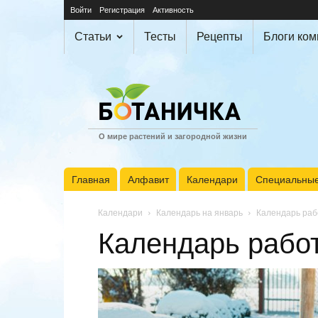
Войти
Регистрация
Активность
Статьи
Тесты
Рецепты
Блоги ко
О мире растений и загородной жизни
Главная
Алфавит
Календари
Специальные
Календари
Календарь на январь
Календарь рабо
Календарь работ