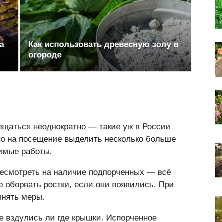
а
Как использовать древесную золу в
огороде
ещаться неоднократно — такие уж в России
но на посещение выделить несколько больше
имые работы.
ересмотреть на наличие подпорченных — всё
 оборвать ростки, если они появились. При
инять меры.
е вздулись ли где крышки. Испорченное