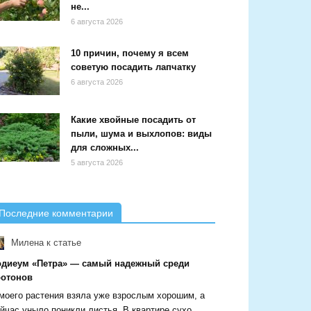
не...
6 августа 2026
10 причин, почему я всем
советую посадить лапчатку
6 августа 2026
Какие хвойные посадить от
пыли, шума и выхлопов: виды
для сложных...
5 августа 2026
Последние комментарии
Милена
к статье
одиеум «Петра» — самый надежный среди
ротонов
моего растения взяла уже взрослым хорошим, а
йчас уныло поникли листья. В квартире сухо,