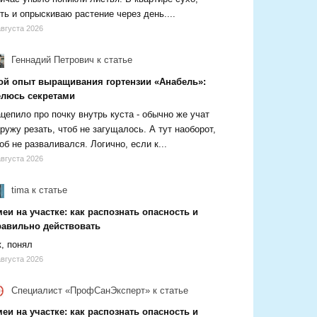
ть и опрыскиваю растение через день....
августа 2026
Геннадий Петрович
к статье
ой опыт выращивания гортензии «Анабель»:
елюсь секретами
цепило про почку внутрь куста - обычно же учат
ружу резать, чтоб не загущалось. А тут наоборот,
об не разваливался. Логично, если к...
августа 2026
tima
к статье
еи на участке: как распознать опасность и
равильно действовать
, понял
августа 2026
Специалист «ПрофСанЭксперт»
к статье
еи на участке: как распознать опасность и