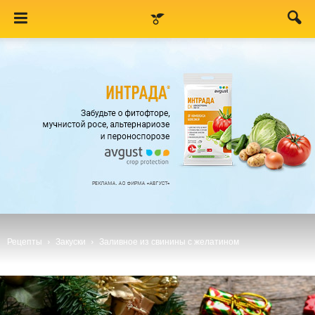
Рецепты
Закуски
Заливное из свинины с желатином