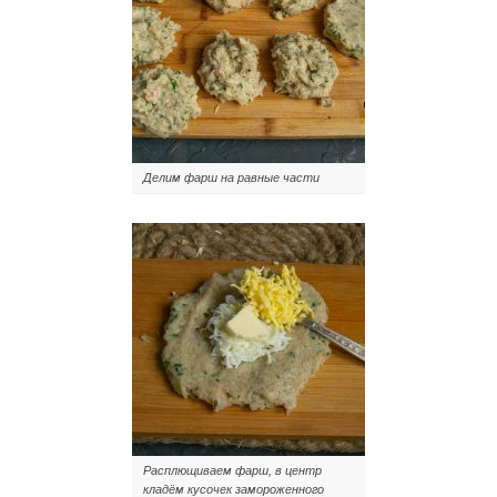
Делим фарш на равные части
Расплющиваем фарш, в центр
кладём кусочек замороженного