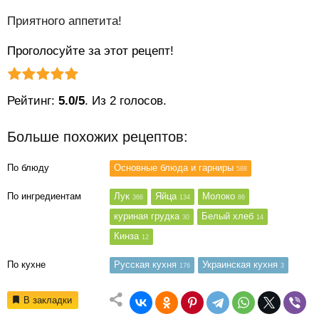
Приятного аппетита!
Проголосуйте за этот рецепт!
Рейтинг статьи:
Поставить оценку
Рейтинг:
5.0/5
. Из 2 голосов.
Больше похожих рецептов:
По блюду
Основные блюда и гарниры
588
По ингредиентам
Лук
Яйца
Молоко
366
134
86
куриная грудка
Белый хлеб
30
14
Кинза
12
По кухне
Русская кухня
Украинская кухня
176
3
В закладки