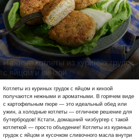
Нежные котлеты из куриных грудок
с яйцом и кинзой
Лена Цынкевич
-
8 июля 2020
16991
2
0
Котлеты из куриных грудок с яйцом и кинзой
получаются нежными и ароматными. В горячем виде
с картофельным пюре — это идеальный обед или
ужин, а холодные котлеты — отличное решение для
бутербродов! Кстати, домашний чизбургер с такой
котлеткой — просто объедение! Котлеты из куриных
грудок с яйцом и кусочком сливочного масла внутри