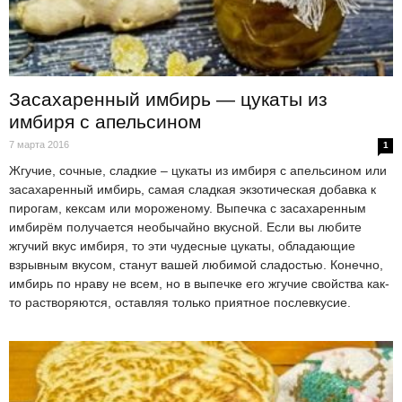
Засахаренный имбирь — цукаты из
имбиря с апельсином
7 марта 2016
1
Жгучие, сочные, сладкие – цукаты из имбиря с апельсином или
засахаренный имбирь, самая сладкая экзотическая добавка к
пирогам, кексам или мороженому. Выпечка с засахаренным
имбирём получается необычайно вкусной. Если вы любите
жгучий вкус имбиря, то эти чудесные цукаты, обладающие
взрывным вкусом, станут вашей любимой сладостью. Конечно,
имбирь по нраву не всем, но в выпечке его жгучие свойства как-
то растворяются, оставляя только приятное послевкусие.