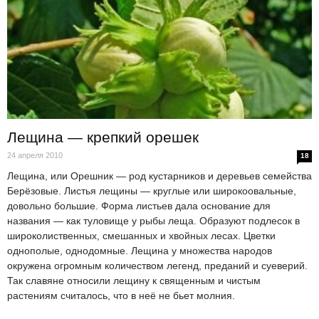
Лещина — крепкий орешек
24 апреля 2010
18
Лещина, или Орешник — род кустарников и деревьев семейства
Берёзовые. Листья лещины — круглые или широкоовальные,
довольно большие. Форма листьев дала основание для
названия — как туловище у рыбы леща. Образуют подлесок в
широколиственных, смешанных и хвойных лесах. Цветки
однополые, однодомные. Лещина у множества народов
окружена огромным количеством легенд, преданий и суеверий.
Так славяне относили лещину к священным и чистым
растениям считалось, что в неё не бьет молния.