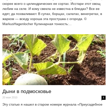
скорее всего о цилиндрических ее сортах. Исстари этот овощ
любим на селе. И кому свекла не известна в блюдах? Все ее
едят, да похваливают. В супах, борщах, салатах, винегретах, в
жарком — всюду хороша эта простушка с огорода. ©
MarkusHagenlocher Кулинарная тонкость:...
Дыни в подмосковье
20 мая 2010
1
Эту статью я нашел в старом номере журнала «Приусадебное