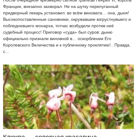
После очередной чрезмерно сытной трапезы Генрих VI, король
Франции, внезапно захворал. Не на шутку перепуганный
придворный лекарь установил: во всём виновата… она, дыня!
Высокопоставленные сановники, окружавшие взгрустнувшего и
побледневшего монарха, тотчас возбудили против неё
судебный процесс! Приговор «суда» был суров: дыню
официально признали виновной в… оскорблении Его
Королевского Величества и к публичному проклятию!.. Правда,
с...
Клюква — северная красавица