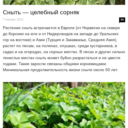
Сныть — целебный сорняк
7 января 2010
56
Растение сныть встречается в Европе (от Норвегии на севере
до Корсики на юге и от Нидерландов на западе до Уральских
гор на востоке) и Азии (Турция и Закавказье, Средняя Азия),
растет по лесам, на полянах, опушках, среди кустарников, в
садах и на огородах, на сорных местах. В лесах и других сильно
тенистых местах сныть может буйно разрастаться и не цвести
годами. Такие заросли связаны общими корневищами.
Минимальная продолжительность жизни сныти около 50 лет.