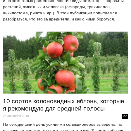
и на комнатных растениях. Многие виды нематод — паразиты
растений, животных и человека (аскариды, трихинеллы,
анкилостома, ришта и др.). В этой публикации попытаемся
разобраться, что это за вредители, и как с ними бороться.
10 сортов колоновидных яблонь, которые
я рекомендую для средней полосы
23 сентября 2019
27
На сегодняшний день усилиями селекционеров выведено, по
различным данным, от семи до десяти тысяч(!) сортов яблони